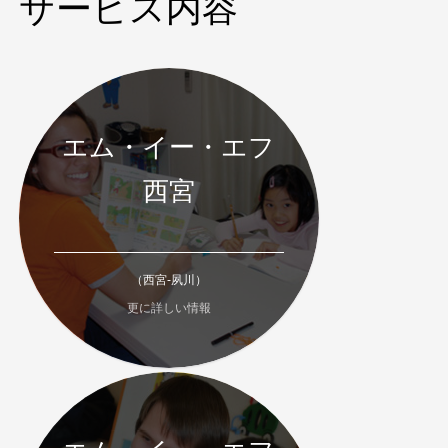
サービス内容
エム・イー・エフ
西宮
（西宮-夙川）
更に詳しい情報